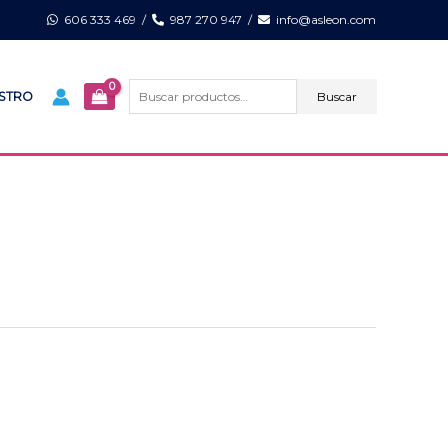
606 333 469
/
987 270 947
/
info@asleon.com
Buscar
por:
Buscar
ISTRO