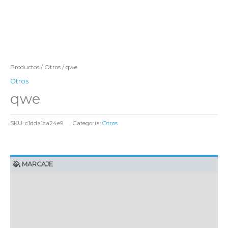
Productos
/
Otros
/ qwe
Otros
qwe
SKU:
c1dda1ca24e9
Categoría:
Otros
MARCAJE
EMBALAJE UNITARIO
CAJA DE ENVÍO
IMPORTACIÓN