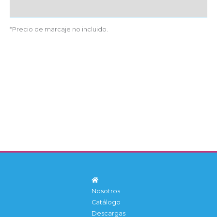
Detalles producto
*Precio de marcaje no incluido.
Nosotros
Catálogo
Descargas