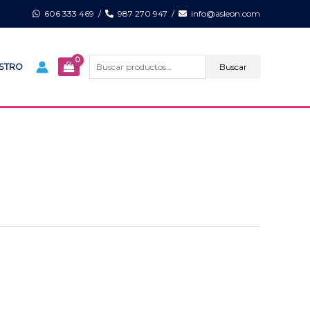
606 333 469
/
987 270 947
/
info@asleon.com
Buscar
por:
Buscar
ISTRO