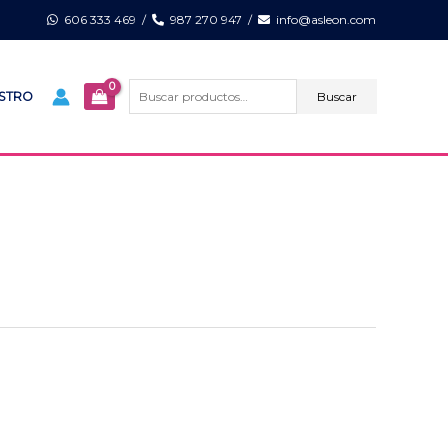
606 333 469
/
987 270 947
/
info@asleon.com
Buscar
por:
Buscar
ISTRO