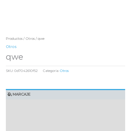
Productos
/
Otros
/ qwe
Otros
qwe
SKU:
0d7042610f52
Categoría:
Otros
MARCAJE
EMBALAJE UNITARIO
CAJA DE ENVÍO
IMPORTACIÓN