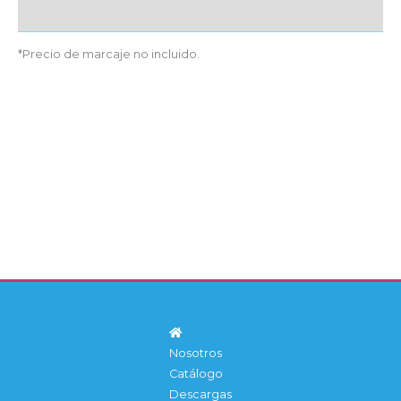
Detalles producto
*Precio de marcaje no incluido.
Nosotros
Catálogo
Descargas