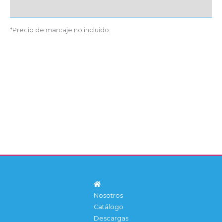
Detalles producto
*Precio de marcaje no incluido.
Nosotros
Catálogo
Descargas