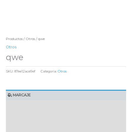
Productos
/
Otros
/ qwe
Otros
qwe
SKU:
87ee12ace9ef
Categoría:
Otros
MARCAJE
EMBALAJE UNITARIO
CAJA DE ENVÍO
IMPORTACIÓN