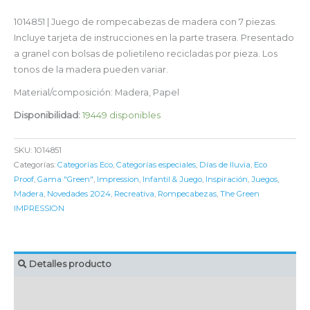
1014851 | Juego de rompecabezas de madera con 7 piezas.
Incluye tarjeta de instrucciones en la parte trasera. Presentado
a granel con bolsas de polietileno recicladas por pieza. Los
tonos de la madera pueden variar.
Material/composición: Madera, Papel
Disponibilidad:
19449 disponibles
SKU:
1014851
Categorías:
Categorías Eco
,
Categorías especiales
,
Días de lluvia
,
Eco
Proof
,
Gama "Green"
,
Impression
,
Infantil & Juego
,
Inspiración
,
Juegos
,
Madera
,
Novedades 2024
,
Recreativa
,
Rompecabezas
,
The Green
IMPRESSION
Detalles producto
MARCAJE