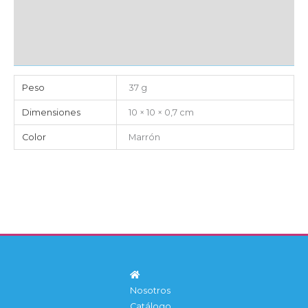
EMBALAJE UNITARIO
CAJA DE ENVÍO
IMPORTACIÓN
Peso
37 g
Dimensiones
10 × 10 × 0,7 cm
Color
Marrón
Nosotros
Catálogo