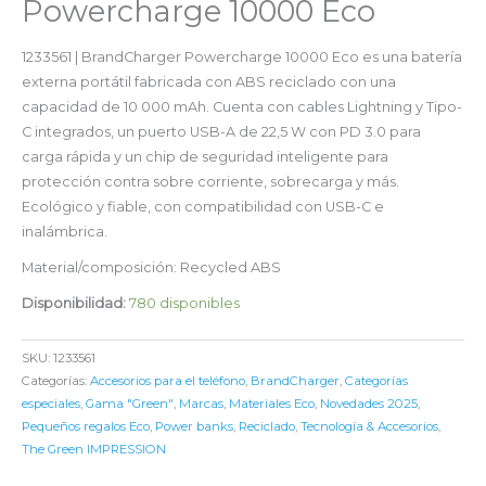
Powercharge 10000 Eco
1233561 | BrandCharger Powercharge 10000 Eco es una batería
externa portátil fabricada con ABS reciclado con una
capacidad de 10 000 mAh. Cuenta con cables Lightning y Tipo-
C integrados, un puerto USB-A de 22,5 W con PD 3.0 para
carga rápida y un chip de seguridad inteligente para
protección contra sobre corriente, sobrecarga y más.
Ecológico y fiable, con compatibilidad con USB-C e
inalámbrica.
Material/composición: Recycled ABS
Disponibilidad:
780 disponibles
SKU:
1233561
Categorías:
Accesorios para el teléfono
,
BrandCharger
,
Categorías
especiales
,
Gama "Green"
,
Marcas
,
Materiales Eco
,
Novedades 2025
,
Pequeños regalos Eco
,
Power banks
,
Reciclado
,
Tecnología & Accesorios
,
The Green IMPRESSION