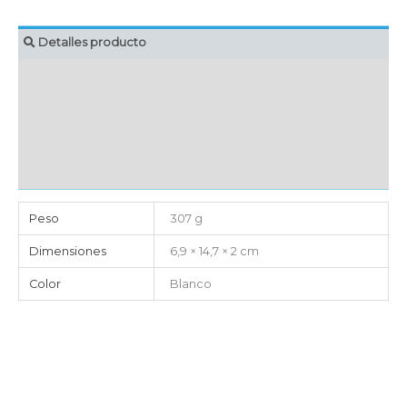
Detalles producto
MARCAJE
EMBALAJE UNITARIO
CAJA DE ENVÍO
IMPORTACIÓN
Peso
307 g
Dimensiones
6,9 × 14,7 × 2 cm
Color
Blanco