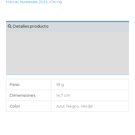
Marcas
,
Novedades 2024
,
rOtring
Detalles producto
MARCAJE
EMBALAJE UNITARIO
CAJA DE ENVÍO
IMPORTACIÓN
Peso
18 g
Dimensiones
14,7 cm
Color
Azul, Negro, Verde