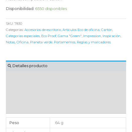
Disponibilidad:
6550 disponibles
SKU:
7830
Categorías:
Accesorios de escritorio
,
Artículos Eco de oficina
,
Cartón
,
Categorías especiales
,
Eco Proof
,
Gama "Green"
,
Impression
,
Inspiración
,
Notas
,
Oficina
,
Planeta verde
,
Portamemos
,
Reglas y marcadores
Detalles producto
MARCAJE
EMBALAJE UNITARIO
CAJA DE ENVÍO
IMPORTACIÓN
Peso
64 g