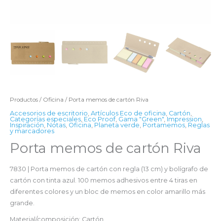
Productos
/
Oficina
/ Porta memos de cartón Riva
Accesorios de escritorio
,
Artículos Eco de oficina
,
Cartón
,
Categorías especiales
,
Eco Proof
,
Gama "Green"
,
Impression
,
Inspiración
,
Notas
,
Oficina
,
Planeta verde
,
Portamemos
,
Reglas
y marcadores
Porta memos de cartón Riva
7830 | Porta memos de cartón con regla (13 cm) y bolígrafo de
cartón con tinta azul. 100 memos adhesivos entre 4 tiras en
diferentes colores y un bloc de memos en color amarillo más
grande.
Material/composición: Cartón