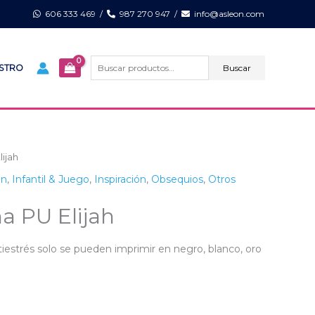
606 333 469
/
987 270 947
/
info@asleon.com
Buscar
por:
Buscar
ISTRO
ijah
on
,
Infantil & Juego
,
Inspiración
,
Obsequios
,
Otros
a PU Elijah
tiestrés solo se pueden imprimir en negro, blanco, oro