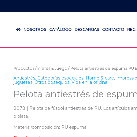
NOSOTROS
CATÁLOGO
DESCARGAS
CONTACTO
REG
Productos
/
Infantil & Juego
/ Pelota antiestrés de espuma PU El
Antiestrés
,
Categorías especiales
,
Home & care
,
Impressi
juguetes
,
Otros obsequios
,
Vida en la oficina
Pelota antiestrés de espum
8078 | Pelota de fútbol antiestrés de PU. Los artículos an
o plata.
Material/composición: PU espuma