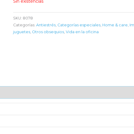
Sin existencias
SKU:
8078
Categorías:
Antiestrés
,
Categorías especiales
,
Home & care
,
Im
juguetes
,
Otros obsequios
,
Vida en la oficina
AJE UNITARIO
CAJA DE ENVÍO
IMPORTACIÓN