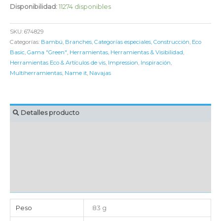
Disponibilidad:
11274 disponibles
SKU:
674829
Categorías:
Bambú
,
Branches
,
Categorías especiales
,
Construcción
,
Eco
Basic
,
Gama "Green"
,
Herramientas
,
Herramientas & Visibilidad
,
Herramientas Eco & Artículos de vis
,
Impression
,
Inspiración
,
Multiherramientas
,
Name it
,
Navajas
Detalles producto
MARCAJE
EMBALAJE UNITARIO
CAJA DE ENVÍO
IMPORTACIÓN
Peso
83 g