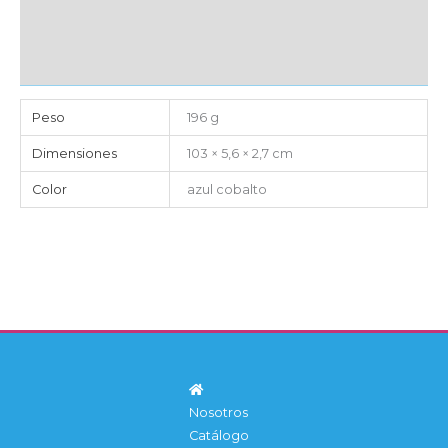
CAJA DE ENVÍO
IMPORTACIÓN
Peso
196 g
Dimensiones
103 × 5,6 × 2,7 cm
Color
azul cobalto
Nosotros
Catálogo