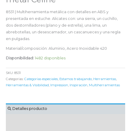
8531 | Multiherramienta metálica con detalles en ABS y
presentada en estuche. Alicates con: una sierra, un cuchillo,
dos destornilladores (plano y de estrella), una lima, un
abrebotellas, un desescamador, un cascanueces y una regla
en pulgadas.
Material/composición: Aluminio, Acero Inoxidable 420
Disponibilidad:
1482 disponibles
SKU:
8531
Categorías:
Categorías especiales
,
Estamos trabajando
,
Herramientas
,
Herramientas & Visibilidad
,
Impression
,
Inspiración
,
Multiherramientas
Detalles producto
MARCAJE
EMBALAJE UNITARIO