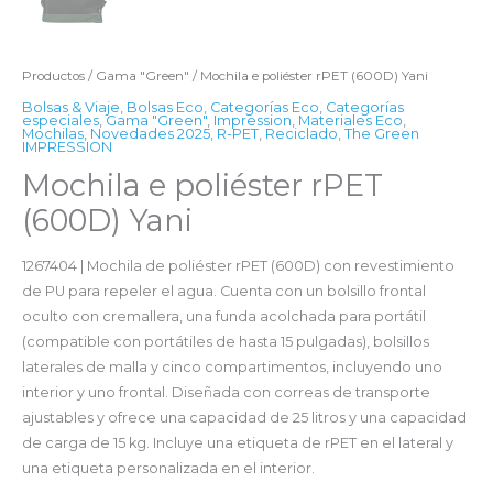
Productos
/
Gama "Green"
/ Mochila e poliéster rPET (600D) Yani
Bolsas & Viaje
,
Bolsas Eco
,
Categorías Eco
,
Categorías
especiales
,
Gama "Green"
,
Impression
,
Materiales Eco
,
Mochilas
,
Novedades 2025
,
R-PET
,
Reciclado
,
The Green
IMPRESSION
Mochila e poliéster rPET
(600D) Yani
1267404 | Mochila de poliéster rPET (600D) con revestimiento
de PU para repeler el agua. Cuenta con un bolsillo frontal
oculto con cremallera, una funda acolchada para portátil
(compatible con portátiles de hasta 15 pulgadas), bolsillos
laterales de malla y cinco compartimentos, incluyendo uno
interior y uno frontal. Diseñada con correas de transporte
ajustables y ofrece una capacidad de 25 litros y una capacidad
de carga de 15 kg. Incluye una etiqueta de rPET en el lateral y
una etiqueta personalizada en el interior.