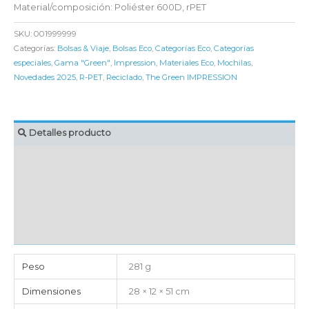
Material/composición: Poliéster 600D, rPET
SKU:
001999999
Categorías:
Bolsas & Viaje
,
Bolsas Eco
,
Categorías Eco
,
Categorías
especiales
,
Gama "Green"
,
Impression
,
Materiales Eco
,
Mochilas
,
Novedades 2025
,
R-PET
,
Reciclado
,
The Green IMPRESSION
Detalles producto
MARCAJE
EMBALAJE UNITARIO
CAJA DE ENVÍO
IMPORTACIÓN
Peso
281 g
Dimensiones
28 × 12 × 51 cm