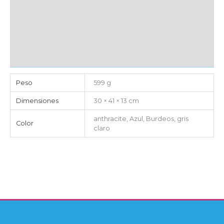
MARCAJE
EMBALAJE UNITARIO
CAJA DE ENVÍO
IMPORTACIÓN
Peso
599 g
Dimensiones
30 × 41 × 13 cm
anthracite, Azul, Burdeos, gris
Color
claro