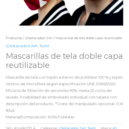
Productos
/
¡Destacados! 24h
/ Mascarillas de tela doble capa reutilizable
¡Destacados! 24h
,
Textil
Mascarillas de tela doble capa
reutilizable
Mascarilla de tela con tejido externo de poliéster 100 % y tejido
interno de microfibra según especificación UNE 0065/2020.
Eficacia de filtración de aerosoles 95%. Hasta 25 ciclos de
lavado. Posibilidad de embolsado individual con tarjeta con
descripción del producto. *Coste de manipulado opcional: 0,10
€/ud
Material/composición: 100% Poliéster
SKU:
AS-MASTELA
Categorías:
¡Destacados! 24h
,
Textil
Marca:
AS