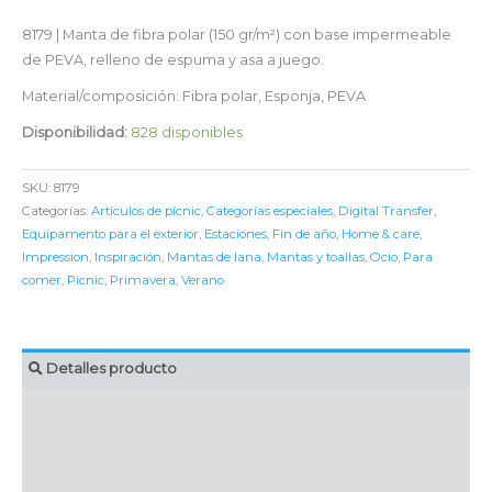
8179 | Manta de fibra polar (150 gr/m²) con base impermeable
de PEVA, relleno de espuma y asa a juego.
Material/composición: Fibra polar, Esponja, PEVA
Disponibilidad:
828 disponibles
SKU:
8179
Categorías:
Artículos de pícnic
,
Categorías especiales
,
Digital Transfer
,
Equipamento para el exterior
,
Estaciones
,
Fin de año
,
Home & care
,
Impression
,
Inspiración
,
Mantas de lana
,
Mantas y toallas
,
Ocio
,
Para
comer
,
Picnic
,
Primavera
,
Verano
Detalles producto
MARCAJE
EMBALAJE UNITARIO
CAJA DE ENVÍO