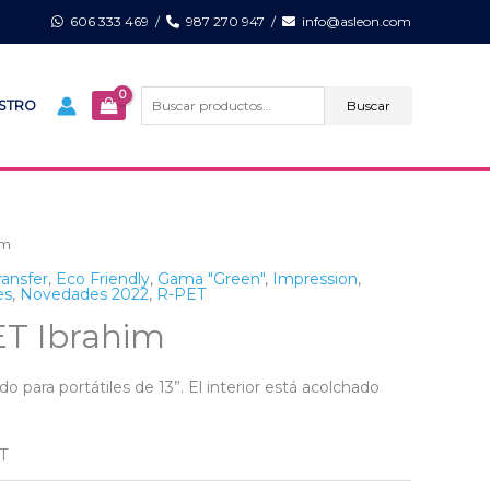
606 333 469
/
987 270 947
/
info@asleon.com
Buscar
por:
Buscar
ISTRO
im
ransfer
,
Eco Friendly
,
Gama "Green"
,
Impression
,
es
,
Novedades 2022
,
R-PET
PET Ibrahim
o para portátiles de 13”. El interior está acolchado
T