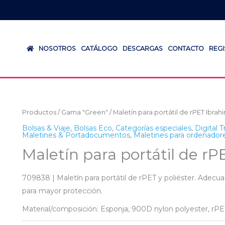
NOSOTROS
CATÁLOGO
DESCARGAS
CONTACTO
REG
Productos
/
Gama "Green"
/ Maletín para portátil de rPET Ibrah
Bolsas & Viaje
,
Bolsas Eco
,
Categorías especiales
,
Digital T
Maletines & Portadocumentos
,
Maletines para ordenador
Maletín para portátil de r
709838 | Maletín para portátil de rPET y poliéster. Adecuad
para mayor protección.
Material/composición: Esponja, 900D nylon polyester, rPE