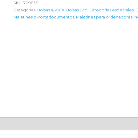
SKU:
709838
Categorías:
Bolsas & Viaje
,
Bolsas Eco
,
Categorías especiales
,
D
Maletines & Portadocumentos
,
Maletines para ordenadores
,
N
AJE UNITARIO
CAJA DE ENVÍO
IMPORTACIÓN