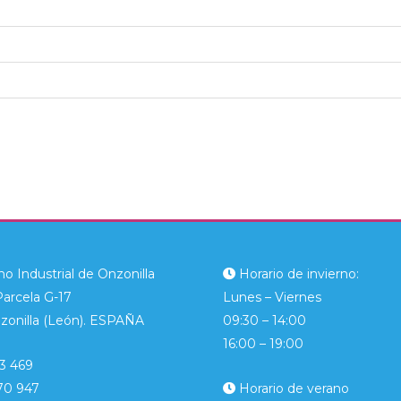
o Industrial de Onzonilla
Horario de invierno:
Parcela G-17
Lunes – Viernes
zonilla (León). ESPAÑA
09:30 – 14:00
16:00 – 19:00
3 469
70 947
Horario de verano