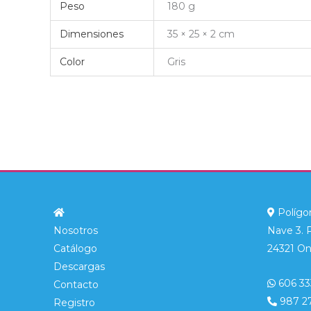
Peso
180 g
Dimensiones
35 × 25 × 2 cm
Color
Gris
Polígon
Nosotros
Nave 3. 
Catálogo
24321 On
Descargas
606 33
Contacto
987 2
Registro