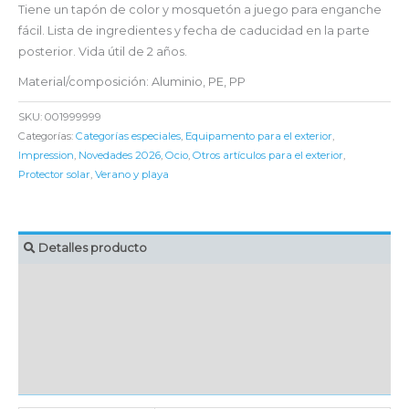
Tiene un tapón de color y mosquetón a juego para enganche
fácil. Lista de ingredientes y fecha de caducidad en la parte
posterior. Vida útil de 2 años.
Material/composición: Aluminio, PE, PP
SKU:
001999999
Categorías:
Categorías especiales
,
Equipamento para el exterior
,
Impression
,
Novedades 2026
,
Ocio
,
Otros artículos para el exterior
,
Protector solar
,
Verano y playa
Detalles producto
MARCAJE
EMBALAJE UNITARIO
CAJA DE ENVÍO
IMPORTACIÓN