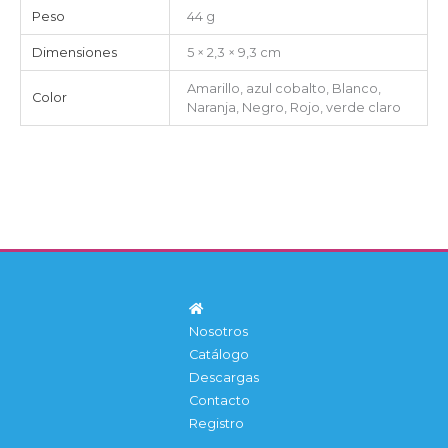
Peso
44 g
Dimensiones
5 × 2,3 × 9,3 cm
Amarillo, azul cobalto, Blanco,
Color
Naranja, Negro, Rojo, verde claro
Nosotros
Catálogo
Descargas
Contacto
Registro