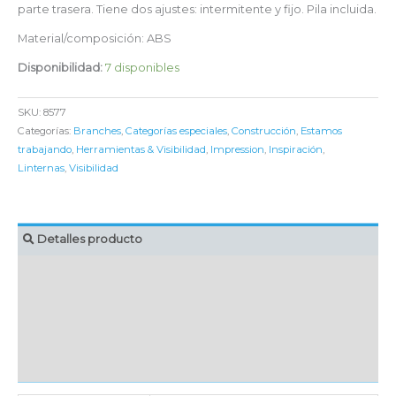
parte trasera. Tiene dos ajustes: intermitente y fijo. Pila incluida.
Material/composición: ABS
Disponibilidad:
7 disponibles
SKU:
8577
Categorías:
Branches
,
Categorías especiales
,
Construcción
,
Estamos
trabajando
,
Herramientas & Visibilidad
,
Impression
,
Inspiración
,
Linternas
,
Visibilidad
Detalles producto
MARCAJE
EMBALAJE UNITARIO
CAJA DE ENVÍO
IMPORTACIÓN