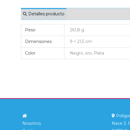
Detalles producto
MARCAJE
EMBAL
Peso
261,8 g
Dimensiones
9 × 21,5 cm
Color
Negro, oro, Plata
Polígon
Nosotros
Nave 3. 