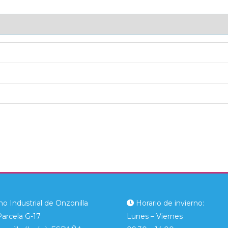
AJE UNITARIO
CAJA DE ENVÍO
IMPORTACIÓN
o Industrial de Onzonilla
Horario de invierno:
Parcela G-17
Lunes – Viernes