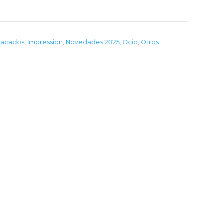
tacados
,
Impression
,
Novedades 2025
,
Ocio
,
Otros