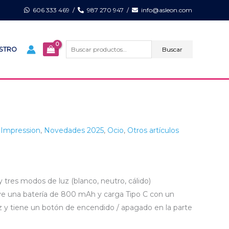
606 333 469
/
987 270 947
/
info@asleon.com
Buscar
por:
Buscar
ISTRO
,
Impression
,
Novedades 2025
,
Ocio
,
Otros artículos
res modos de luz (blanco, neutro, cálido)
luye una batería de 800 mAh y carga Tipo C con un
z y tiene un botón de encendido / apagado en la parte