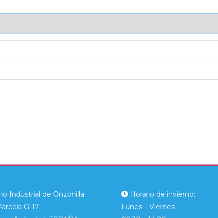
AJE UNITARIO
CAJA DE ENVÍO
IMPORTACIÓN
o Industrial de Onzonilla
Horario de invierno:
Parcela G-17
Lunes – Viernes