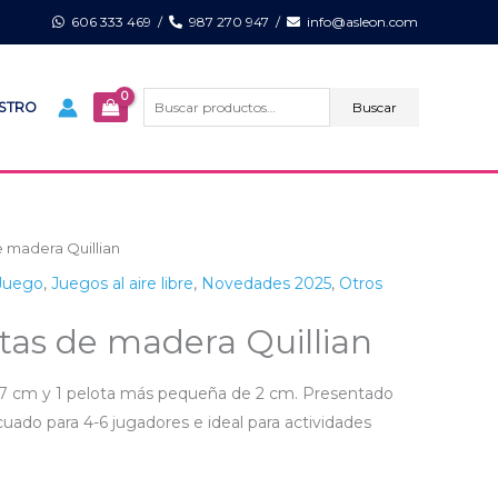
606 333 469
/
987 270 947
/
info@asleon.com
Buscar
por:
Buscar
ISTRO
 madera Quillian
 Juego
,
Juegos al aire libre
,
Novedades 2025
,
Otros
tas de madera Quillian
 7 cm y 1 pelota más pequeña de 2 cm. Presentado
uado para 4-6 jugadores e ideal para actividades