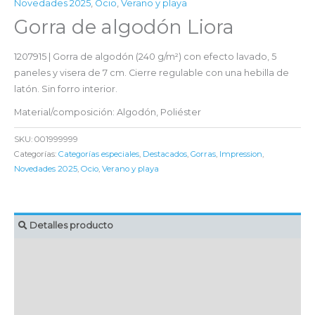
Novedades 2025
,
Ocio
,
Verano y playa
Gorra de algodón Liora
1207915 | Gorra de algodón (240 g/m²) con efecto lavado, 5
paneles y visera de 7 cm. Cierre regulable con una hebilla de
latón. Sin forro interior.
Material/composición: Algodón, Poliéster
SKU:
001999999
Categorías:
Categorías especiales
,
Destacados
,
Gorras
,
Impression
,
Novedades 2025
,
Ocio
,
Verano y playa
Detalles producto
MARCAJE
EMBALAJE UNITARIO
CAJA DE ENVÍO