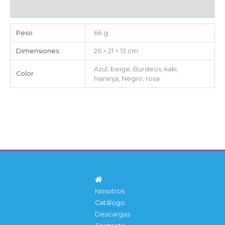
IMPORTACIÓN
Peso
66 g
Dimensiones
26 × 21 × 13 cm
Azul, beige, Burdeos, kaki,
Color
Naranja, Negro, rosa
Nosotros
Catálogo
Descargas