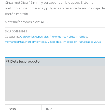
Cinta metálica (16 mm) y pulsador con bloqueo. Sistema
métrico en centímetros y pulgadas. Presentada en una caja de
cartón marrón.
Material/composición: ABS
SKU:
001999999
Categorías:
Categorías especiales
,
Flexómetros / cinta métrica
,
Herramientas
,
Herramientas & Visibilidad
,
Impression
,
Novedades 2025
Detalles producto
MARCAJE
EMBALAJE UNITARIO
CAJA DE ENVÍO
IMPORTACIÓN
Peso
112 g