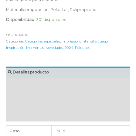
Material/composición: Poliéster, Polipropileno
Disponibilidad:
301 disponibles
SKU:
1041696
Categorías:
Categorías especiales
,
Impression
,
Infantil & Juego
,
Inspiración
,
Momentos
,
Novedades 2024
,
Peluches
Detalles producto
MARCAJE
EMBALAJE UNITARIO
CAJA DE ENVÍO
IMPORTACIÓN
Peso
50 g