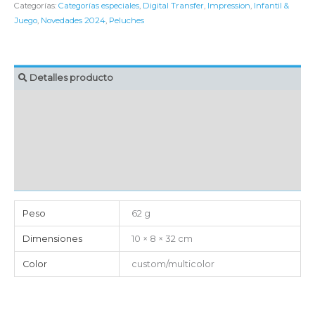
Categorías:
Categorías especiales
,
Digital Transfer
,
Impression
,
Infantil &
Juego
,
Novedades 2024
,
Peluches
Detalles producto
MARCAJE
EMBALAJE UNITARIO
CAJA DE ENVÍO
IMPORTACIÓN
Peso
62 g
Dimensiones
10 × 8 × 32 cm
Color
custom/multicolor