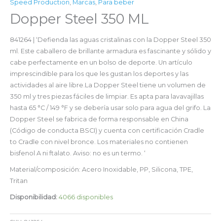
Speed Production
,
Marcas
,
Para beber
Dopper Steel 350 ML
841264 | ‘Defienda las aguas cristalinas con la Dopper Steel 350
ml. Este caballero de brillante armadura es fascinante y sólido y
cabe perfectamente en un bolso de deporte. Un artículo
imprescindible para los que les gustan los deportes y las
actividades al aire libre.La Dopper Steel tiene un volumen de
350 ml y tres piezas fáciles de limpiar. Es apta para lavavajillas
hasta 65 °C / 149 °F y se debería usar solo para agua del grifo. La
Dopper Steel se fabrica de forma responsable en China
(Código de conducta BSCI) y cuenta con certificación Cradle
to Cradle con nivel bronce. Los materiales no contienen
bisfenol A ni ftalato. Aviso: no es un termo. ‘
Material/composición: Acero Inoxidable, PP, Silicona, TPE,
Tritan
Disponibilidad:
4066 disponibles