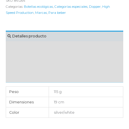
SKU:
841264
Categorías:
Botellas ecológicas
,
Categorías especiales
,
Dopper
,
High
Speed Production
,
Marcas
,
Para beber
Detalles producto
MARCAJE
EMBALAJE UNITARIO
CAJA DE ENVÍO
IMPORTACIÓN
Peso
115 g
Dimensiones
19 cm
Color
silver/white