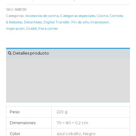
SKU:
668059
Categorías:
Accesorios de cocina
,
Categorías especiales
,
Cocina
,
Comida
& Bebidas
,
Delantales
,
Digital Transfer
,
Fin de año
,
Impression
,
Inspiración
,
Outlet
,
Para comer
Detalles producto
MARCAJE
EMBALAJE UNITARIO
CAJA DE ENVÍO
IMPORTACIÓN
Peso
220 g
Dimensiones
70 × 80 × 0,2 cm
Color
azul cobalto, Negro