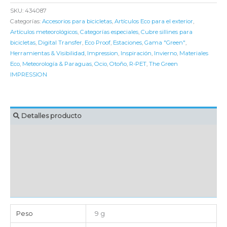
SKU:
434087
Categorías:
Accesorios para bicicletas
,
Artículos Eco para el exterior
,
Artículos meteorológicos
,
Categorías especiales
,
Cubre sillines para
bicicletas
,
Digital Transfer
,
Eco Proof
,
Estaciones
,
Gama "Green"
,
Herramientas & Visibilidad
,
Impression
,
Inspiración
,
Invierno
,
Materiales
Eco
,
Meteorología & Paraguas
,
Ocio
,
Otoño
,
R-PET
,
The Green
IMPRESSION
Detalles producto
MARCAJE
EMBALAJE UNITARIO
CAJA DE ENVÍO
IMPORTACIÓN
Peso
9 g