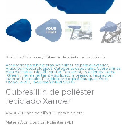
Productos
/
Estaciones
/ Cubresillín de poliéster reciclado Xander
Accesorios para bicicletas
,
Artículos Eco para el exterior
,
Artículos meteorológicos
,
Categorías especiales
,
Cubre sillines
para bicicletas
,
Digital Transfer
,
Eco Proof
,
Estaciones
,
Gama
"Green"
,
Herramientas & Visibilidad
,
Impression
,
Inspiración
,
Invierno
,
Materiales Eco
,
Meteorología & Paraguas
,
Ocio
,
Otoño
,
R-PET
,
The Green IMPRESSION
Cubresillín de poliéster
reciclado Xander
434087 | Funda de sillín rPET para bicicleta.
Material/composición: Poliéster, rPET