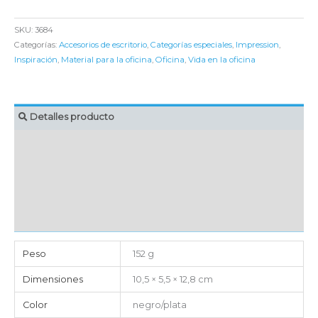
SKU:
3684
Categorías:
Accesorios de escritorio
,
Categorías especiales
,
Impression
,
Inspiración
,
Material para la oficina
,
Oficina
,
Vida en la oficina
Detalles producto
MARCAJE
EMBALAJE UNITARIO
CAJA DE ENVÍO
IMPORTACIÓN
Peso
152 g
Dimensiones
10,5 × 5,5 × 12,8 cm
Color
negro/plata