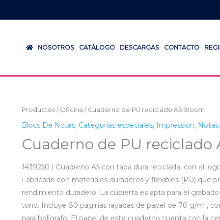
NOSOTROS
CATÁLOGO
DESCARGAS
CONTACTO
REG
Productos
/
Oficina
/ Cuaderno de PU reciclado A5 Bloom
Blocs De Notas
,
Categorías especiales
,
Impression
,
Notas
Cuaderno de PU reciclado
1439250 | Cuaderno A5 con tapa dura reciclada, con el logot
Fabricado con materiales duraderos y flexibles (PU) que
rendimiento duradero. La cubierta es apta para el grabado l
tono. Incluye 80 páginas rayadas de papel de 70 g/m², con 
para bolígrafo. El papel de este cuaderno cuenta con la ce