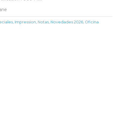
hane
eciales
,
Impression
,
Notas
,
Novedades 2026
,
Oficina