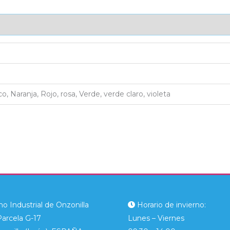
AJE UNITARIO
CAJA DE ENVÍO
IMPORTACIÓN
co, Naranja, Rojo, rosa, Verde, verde claro, violeta
o Industrial de Onzonilla
Horario de invierno:
Parcela G-17
Lunes – Viernes