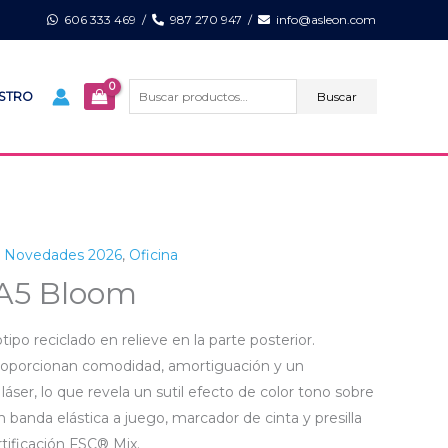
606 333 469
/
987 270 947
/
info@asleon.com
Buscar
por:
Buscar
ISTRO
,
Novedades 2026
,
Oficina
 A5 Bloom
ipo reciclado en relieve en la parte posterior.
 proporcionan comodidad, amortiguación y un
áser, lo que revela un sutil efecto de color tono sobre
banda elástica a juego, marcador de cinta y presilla
rtificación FSC® Mix.