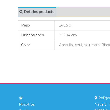
Detalles producto
MARCAJE
EMBAL
Peso
246,5 g
Dimensiones
21 × 14 cm
Color
Amarillo, Azul, azul claro, Blan
Polígon
Nosotros
Nave 3. 