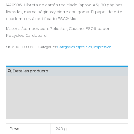
1420996 | Libreta de cartón reciclado (aprox. A5). 80 páginas
lineadas, marca páginas y cierre con goma. El papel de este
cuaderno está certificado FSC® Mix.
Material/composición: Poliéster, Caucho, FSC® paper,
Recycled Cardboard
SKU:
001999999
Categorías:
Categorías especiales
,
Impression
Detalles producto
MARCAJE
EMBALAJE UNITARIO
CAJA DE ENVÍO
IMPORTACIÓN
Peso
240 g