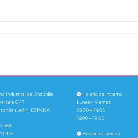
o Industrial de Onzonilla
Horario de invierno:
Parcela G-17
Lunes – Viernes
zonilla (León). ESPAÑA
09:30 – 14:00
16:00 – 19:00
3 469
70 947
Horario de verano