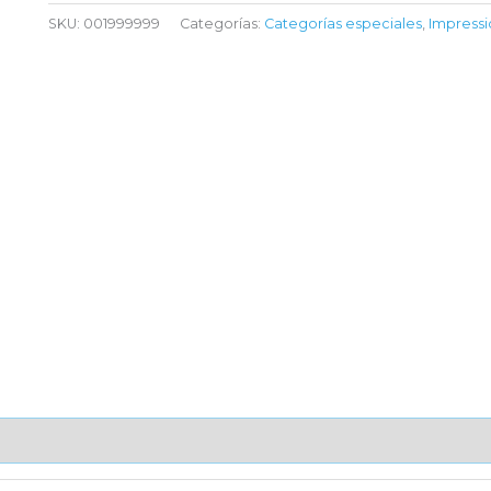
SKU:
001999999
Categorías:
Categorías especiales
,
Impressi
AJE UNITARIO
CAJA DE ENVÍO
IMPORTACIÓN