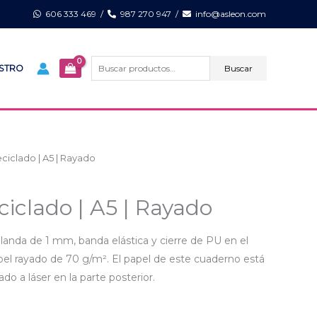
606 333 469
/
987 270 947
/
info@asleon.com
Buscar
por:
Buscar
ISTRO
eciclado | A5 | Rayado
ciclado | A5 | Rayado
 blanda de 1 mm, banda elástica y cierre de PU en el
pel rayado de 70 g/m². El papel de este cuaderno está
o a láser en la parte posterior.