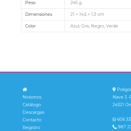
Peso
245 g
Dimensiones
21 × 14,5 × 1,3 cm
Color
Azul, Gris, Negro, Verde
Polígon
Nosotros
Nave 3. 
Catálogo
24321 On
Descargas
606 33
Contacto
987 2
Registro