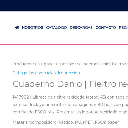
NOSOTROS
CATÁLOGO
DESCARGAS
CONTACTO
REG
Productos
/
Categorías especiales
/ Cuaderno Danio | Fieltro r
Categorías especiales
,
Impression
Cuaderno Danio | Fieltro re
1417982 | Libreta de fieltro reciclado (aprox. A5) con tapa
exterior. Incluye una cinta marcapáginas y 80 hojas de pa
certificado FSC® Mix. Presenta un logotipo reciclado grabad
Material/composición: Plástico, PU, rPET, FSC® paper