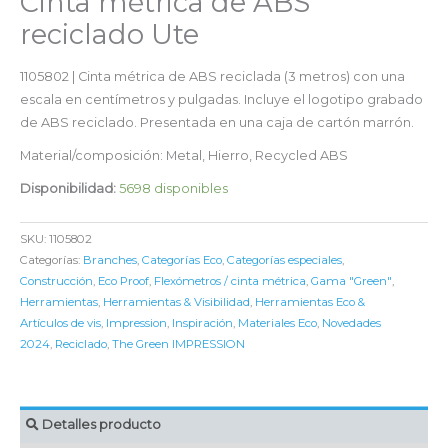
Cinta métrica de ABS
reciclado Ute
1105802 | Cinta métrica de ABS reciclada (3 metros) con una
escala en centímetros y pulgadas. Incluye el logotipo grabado
de ABS reciclado. Presentada en una caja de cartón marrón.
Material/composición: Metal, Hierro, Recycled ABS
Disponibilidad:
5698 disponibles
SKU:
1105802
Categorías:
Branches
,
Categorías Eco
,
Categorías especiales
,
Construcción
,
Eco Proof
,
Flexómetros / cinta métrica
,
Gama "Green"
,
Herramientas
,
Herramientas & Visibilidad
,
Herramientas Eco &
Artículos de vis
,
Impression
,
Inspiración
,
Materiales Eco
,
Novedades
2024
,
Reciclado
,
The Green IMPRESSION
Detalles producto