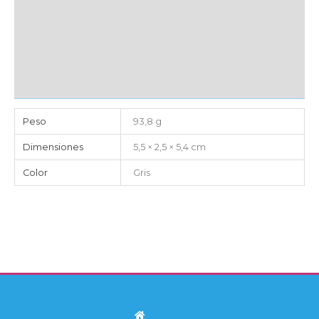
MARCAJE
EMBALAJE UNITARIO
CAJA DE ENVÍO
IMPORTACIÓN
Peso
93,8 g
Dimensiones
5,5 × 2,5 × 5,4 cm
Color
Gris