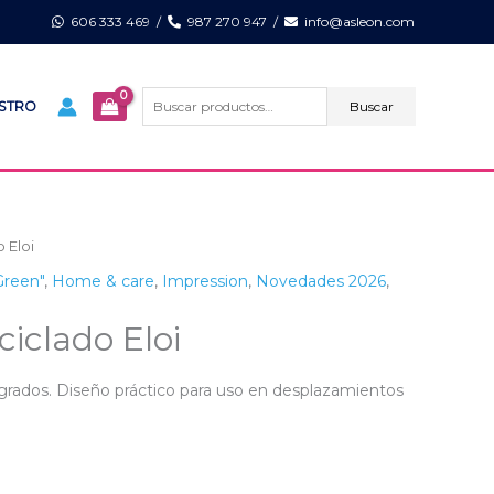
606 333 469
/
987 270 947
/
info@asleon.com
Buscar
por:
Buscar
ISTRO
 Eloi
reen"
,
Home & care
,
Impression
,
Novedades 2026
,
ciclado Eloi
tegrados. Diseño práctico para uso en desplazamientos