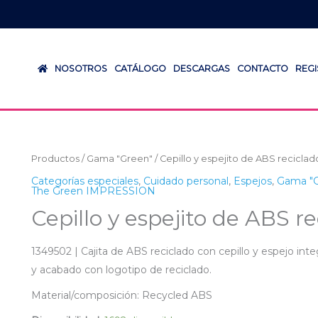
NOSOTROS
CATÁLOGO
DESCARGAS
CONTACTO
REG
Productos
/
Gama "Green"
/ Cepillo y espejito de ABS reciclado
Categorías especiales
,
Cuidado personal
,
Espejos
,
Gama "G
The Green IMPRESSION
Cepillo y espejito de ABS re
1349502 | Cajita de ABS reciclado con cepillo y espejo in
y acabado con logotipo de reciclado.
Material/composición: Recycled ABS