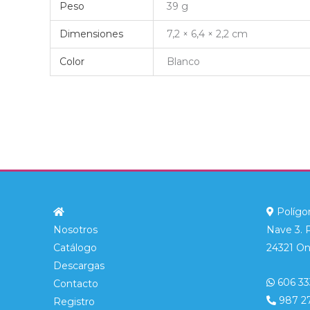
Peso
39 g
Dimensiones
7,2 × 6,4 × 2,2 cm
Color
Blanco
Polígon
Nosotros
Nave 3. 
Catálogo
24321 On
Descargas
606 33
Contacto
987 2
Registro