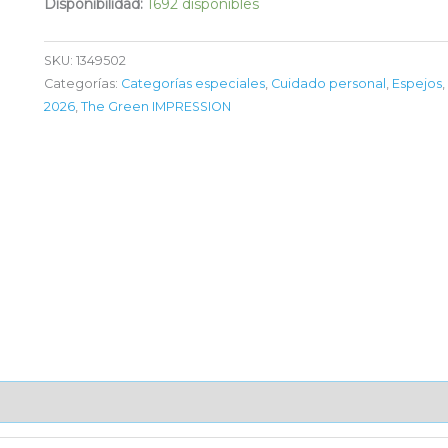
Disponibilidad:
1692 disponibles
SKU:
1349502
Categorías:
Categorías especiales
,
Cuidado personal
,
Espejos
,
2026
,
The Green IMPRESSION
AJE UNITARIO
CAJA DE ENVÍO
IMPORTACIÓN