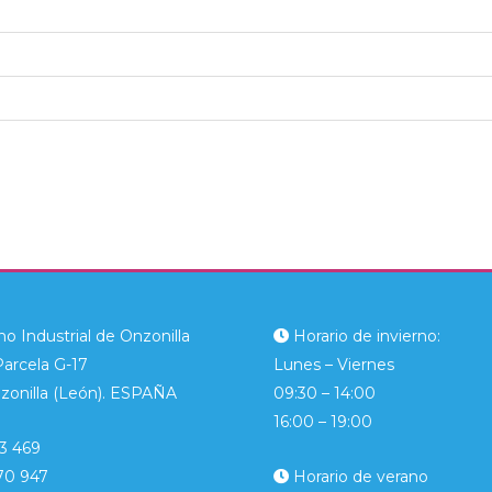
o Industrial de Onzonilla
Horario de invierno:
Parcela G-17
Lunes – Viernes
zonilla (León). ESPAÑA
09:30 – 14:00
16:00 – 19:00
3 469
70 947
Horario de verano