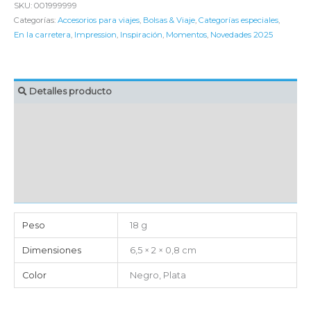
SKU:
001999999
Categorías:
Accesorios para viajes
,
Bolsas & Viaje
,
Categorías especiales
,
En la carretera
,
Impression
,
Inspiración
,
Momentos
,
Novedades 2025
Detalles producto
MARCAJE
EMBALAJE UNITARIO
CAJA DE ENVÍO
IMPORTACIÓN
Peso
18 g
Dimensiones
6,5 × 2 × 0,8 cm
Color
Negro, Plata