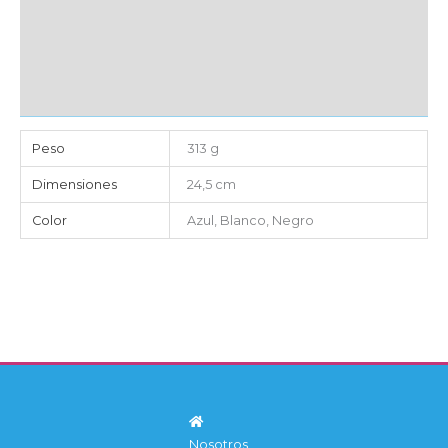
EMBALAJE UNITARIO
CAJA DE ENVÍO
IMPORTACIÓN
Peso
313 g
Dimensiones
24,5 cm
Color
Azul, Blanco, Negro
Nosotros