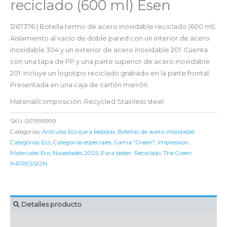
reciclado (600 ml) Esen
1267376 | Botella termo de acero inoxidable reciclado (600 ml).
Aislamiento al vacío de doble pared con un interior de acero
inoxidable 304 y un exterior de acero inoxidable 201. Cuenta
con una tapa de PP y una parte superior de acero inoxidable
201. Incluye un logotipo reciclado grabado en la parte frontal.
Presentada en una caja de cartón marrón.
Material/composición: Recycled Stainless steel
SKU:
001999999
Categorías:
Artículos Eco para bebidas
,
Botellas de acero inoxidable
,
Categorías Eco
,
Categorías especiales
,
Gama "Green"
,
Impression
,
Materiales Eco
,
Novedades 2025
,
Para beber
,
Reciclado
,
The Green
IMPRESSION
Detalles producto
MARCAJE