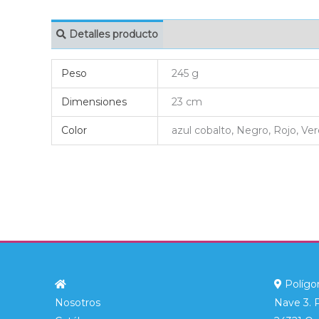
Detalles producto
MARCAJE
EMBAL
Peso
245 g
Dimensiones
23 cm
Color
azul cobalto, Negro, Rojo, Ve
Polígon
Nosotros
Nave 3. 