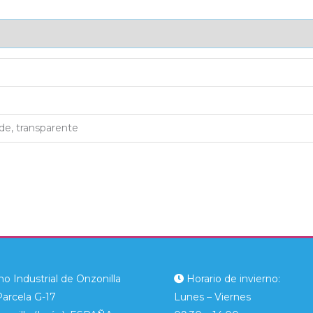
AJE UNITARIO
CAJA DE ENVÍO
IMPORTACIÓN
rde, transparente
o Industrial de Onzonilla
Horario de invierno:
Parcela G-17
Lunes – Viernes