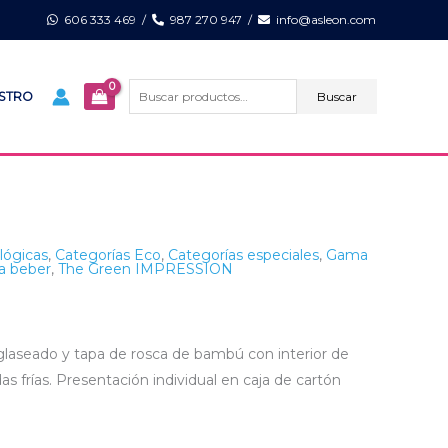
606 333 469
/
987 270 947
/
info@asleon.com
Buscar
por:
Buscar
ISTRO
lógicas
,
Categorías Eco
,
Categorías especiales
,
Gama
a beber
,
The Green IMPRESSION
 glaseado y tapa de rosca de bambú con interior de
as frías. Presentación individual en caja de cartón