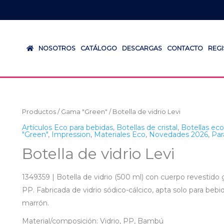
NOSOTROS
CATÁLOGO
DESCARGAS
CONTACTO
REG
Productos
/
Gama "Green"
/ Botella de vidrio Levi
Artículos Eco para bebidas
,
Botellas de cristal
,
Botellas eco
"Green"
,
Impression
,
Materiales Eco
,
Novedades 2026
,
Par
Botella de vidrio Levi
1349359 | Botella de vidrio (500 ml) con cuerpo revestido
PP. Fabricada de vidrio sódico-cálcico, apta solo para bebid
marrón.
Material/composición: Vidrio, PP, Bambú