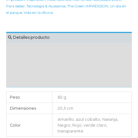
Para beber
,
Tecnología & Accesorios
,
The Green IMPRESSION
,
Un día en
el parque
,
Vida en la oficina
Detalles producto
MARCAJE
EMBALAJE UNITARIO
CAJA DE ENVÍO
IMPORTACIÓN
Peso
82 g
Dimensiones
20,3 cm
Amarillo, azul cobalto, Naranja,
Color
Negro, Rojo, verde claro,
transparente