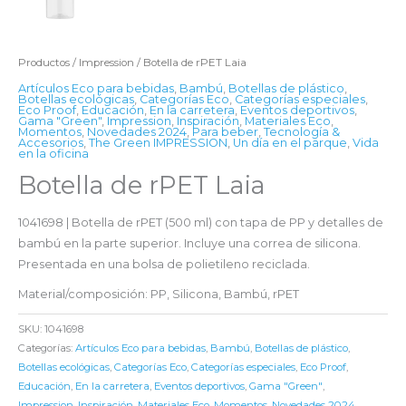
Productos
/
Impression
/ Botella de rPET Laia
Artículos Eco para bebidas
,
Bambú
,
Botellas de plástico
,
Botellas ecológicas
,
Categorías Eco
,
Categorías especiales
,
Eco Proof
,
Educación
,
En la carretera
,
Eventos deportivos
,
Gama "Green"
,
Impression
,
Inspiración
,
Materiales Eco
,
Momentos
,
Novedades 2024
,
Para beber
,
Tecnología &
Accesorios
,
The Green IMPRESSION
,
Un día en el parque
,
Vida
en la oficina
Botella de rPET Laia
1041698 | Botella de rPET (500 ml) con tapa de PP y detalles de
bambú en la parte superior. Incluye una correa de silicona.
Presentada en una bolsa de polietileno reciclada.
Material/composición: PP, Silicona, Bambú, rPET
SKU:
1041698
Categorías:
Artículos Eco para bebidas
,
Bambú
,
Botellas de plástico
,
Botellas ecológicas
,
Categorías Eco
,
Categorías especiales
,
Eco Proof
,
Educación
,
En la carretera
,
Eventos deportivos
,
Gama "Green"
,
Impression
,
Inspiración
,
Materiales Eco
,
Momentos
,
Novedades 2024
,