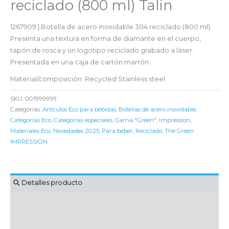
reciclado (800 ml) Talin
1267909 | Botella de acero inoxidable 304 reciclado (800 ml).
Presenta una textura en forma de diamante en el cuerpo,
tapón de rosca y un logotipo reciclado grabado a láser.
Presentada en una caja de cartón marrón.
Material/composición: Recycled Stainless steel
SKU:
001999999
Categorías:
Artículos Eco para bebidas
,
Botellas de acero inoxidable
,
Categorías Eco
,
Categorías especiales
,
Gama "Green"
,
Impression
,
Materiales Eco
,
Novedades 2025
,
Para beber
,
Reciclado
,
The Green
IMPRESSION
Detalles producto
MARCAJE
EMBALAJE UNITARIO