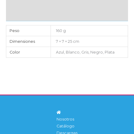
CAJA DE ENVÍO
IMPORTACIÓN
Peso
160 g
Dimensiones
7 × 7 × 25 cm
Color
Azul, Blanco, Gris, Negro, Plata
Nosotros
Catálogo
Descargas