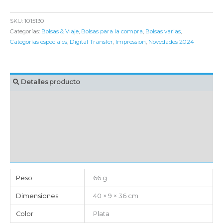
SKU:
1015130
Categorías:
Bolsas & Viaje
,
Bolsas para la compra
,
Bolsas varias
,
Categorías especiales
,
Digital Transfer
,
Impression
,
Novedades 2024
Detalles producto
MARCAJE
EMBALAJE UNITARIO
CAJA DE ENVÍO
IMPORTACIÓN
Peso
66 g
Dimensiones
40 × 9 × 36 cm
Color
Plata