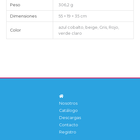
Peso
306,2 g
Dimensiones
55 × 19 × 35 cm
azul cobalto, beige, Gris, Rojo,
Color
verde claro
Nosotros
Catálogo
Descargas
Contacto
Registro