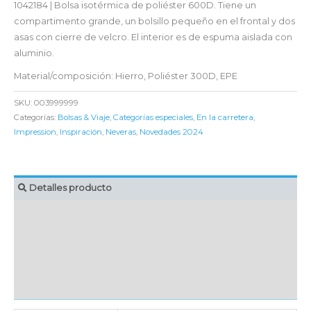
1042184 | Bolsa isotérmica de poliéster 600D. Tiene un
compartimento grande, un bolsillo pequeño en el frontal y dos
asas con cierre de velcro. El interior es de espuma aislada con
aluminio.
Material/composición: Hierro, Poliéster 300D, EPE
SKU:
003999999
Categorías:
Bolsas & Viaje
,
Categorías especiales
,
En la carretera
,
Impression
,
Inspiración
,
Neveras
,
Novedades 2024
Detalles producto
MARCAJE
EMBALAJE UNITARIO
CAJA DE ENVÍO
IMPORTACIÓN