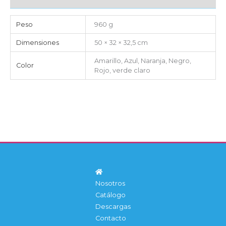
Peso
960 g
Dimensiones
50 × 32 × 32,5 cm
Amarillo, Azul, Naranja, Negro,
Color
Rojo, verde claro
Nosotros
Catálogo
Descargas
Contacto