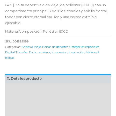
6431 | Bolsa deportiva o de viaje, de poliéster (600 D) con un
compartimento principal, 3 bolsillos laterales y bolsillo frontal,
todos con cierre cremallera. Asa y una correa extraíble
ajustable.
Material/composición: Poliéster 600D
SKU:
001999999
Categorías:
Bolsas & Viaje
,
Bolsas de deportes
,
Categorías especiales
,
Digital Transfer
,
En la carretera
,
Impression
,
Inspiración
,
Maletas &
Bolsas
Detalles producto
MARCAJE
EMBALAJE UNITARIO
CAJA DE ENVÍO
IMPORTACIÓN