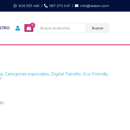
606 333 469
/
987 270 947
/
info@asleon.com
Buscar
por:
Buscar
ISTRO
as
,
Categorías especiales
,
Digital Transfer
,
Eco Friendly
,
e
do.