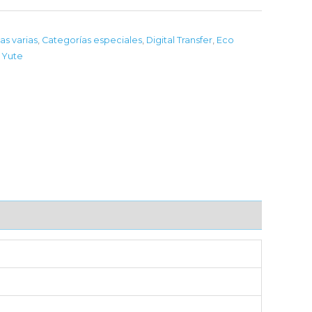
as varias
,
Categorías especiales
,
Digital Transfer
,
Eco
,
Yute