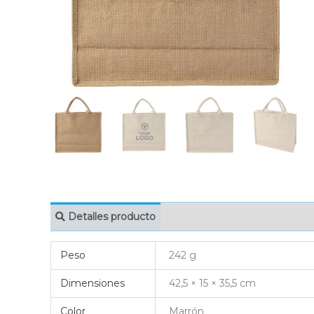
Detalles producto
MARCAJE
EMBAL
Peso
242 g
Dimensiones
42,5 × 15 × 35,5 cm
Color
Marrón