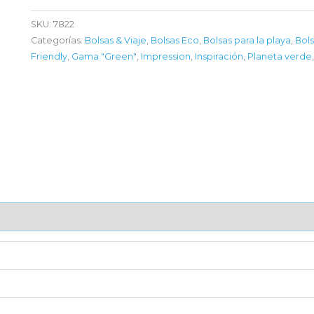
SKU:
7822
Categorías:
Bolsas & Viaje
,
Bolsas Eco
,
Bolsas para la playa
,
Bols
Friendly
,
Gama "Green"
,
Impression
,
Inspiración
,
Planeta verde
AJE UNITARIO
CAJA DE ENVÍO
IMPORTACIÓN