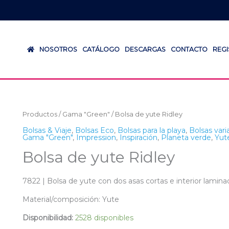
NOSOTROS
CATÁLOGO
DESCARGAS
CONTACTO
REG
Productos
/
Gama "Green"
/ Bolsa de yute Ridley
Bolsas & Viaje
,
Bolsas Eco
,
Bolsas para la playa
,
Bolsas vari
Gama "Green"
,
Impression
,
Inspiración
,
Planeta verde
,
Yut
Bolsa de yute Ridley
7822 | Bolsa de yute con dos asas cortas e interior lamina
Material/composición: Yute
Disponibilidad:
2528 disponibles