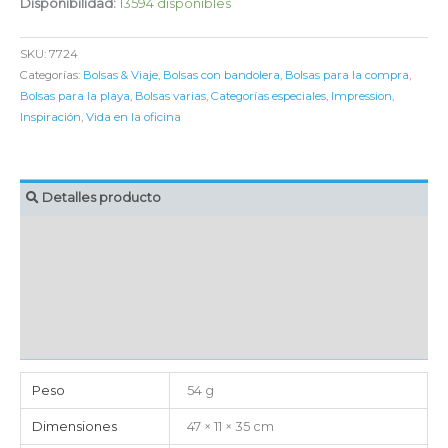
Disponibilidad:
13594 disponibles
SKU:
7724
Categorías:
Bolsas & Viaje
,
Bolsas con bandolera
,
Bolsas para la compra
,
Bolsas para la playa
,
Bolsas varias
,
Categorías especiales
,
Impression
,
Inspiración
,
Vida en la oficina
Detalles producto
MARCAJE
EMBALAJE UNITARIO
CAJA DE ENVÍO
IMPORTACIÓN
Peso
54 g
Dimensiones
47 × 11 × 35 cm