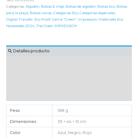
SKU:
001999999
Categorías:
Algodón
,
Bolsas & Viaje
,
Bolsas de algodón
,
Bolsas Eco
,
Bolsas
para la playa
,
Bolsas varias
,
Categorías Eco
,
Categorías especiales
,
Digital Transfer
,
Eco Proof
,
Gama "Green"
,
Impression
,
Materiales Eco
,
Novedades 2024
,
The Green IMPRESSION
Detalles producto
MARCAJE
EMBALAJE UNITARIO
CAJA DE ENVÍO
IMPORTACIÓN
Peso
188 g
Dimensiones
39 × 44 × 15 cm
Color
Azul, Negro, Rojo