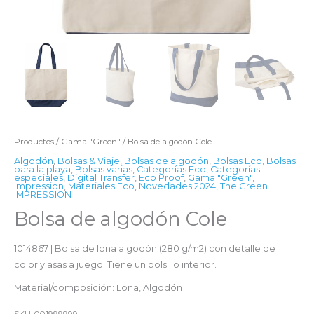
Productos
/
Gama "Green"
/ Bolsa de algodón Cole
Algodón
,
Bolsas & Viaje
,
Bolsas de algodón
,
Bolsas Eco
,
Bolsas
para la playa
,
Bolsas varias
,
Categorías Eco
,
Categorías
especiales
,
Digital Transfer
,
Eco Proof
,
Gama "Green"
,
Impression
,
Materiales Eco
,
Novedades 2024
,
The Green
IMPRESSION
Bolsa de algodón Cole
1014867 | Bolsa de lona algodón (280 g/m2) con detalle de
color y asas a juego. Tiene un bolsillo interior.
Material/composición: Lona, Algodón