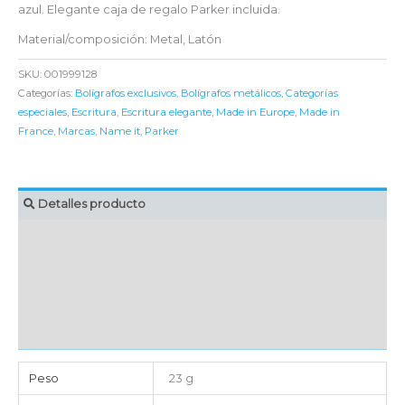
azul. Elegante caja de regalo Parker incluida.
Material/composición: Metal, Latón
SKU:
001999128
Categorías:
Bolígrafos exclusivos
,
Bolígrafos metálicos
,
Categorías
especiales
,
Escritura
,
Escritura elegante
,
Made in Europe
,
Made in
France
,
Marcas
,
Name it
,
Parker
Detalles producto
MARCAJE
EMBALAJE UNITARIO
CAJA DE ENVÍO
IMPORTACIÓN
Peso
23 g