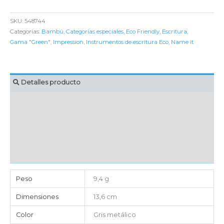
SKU:
548744
Categorías:
Bambú
,
Categorías especiales
,
Eco Friendly
,
Escritura
,
Gama "Green"
,
Impression
,
Instrumentos de escritura Eco
,
Name it
Detalles producto
MARCAJE
EMBALAJE UNITARIO
CAJA DE ENVÍO
IMPORTACIÓN
Peso
9,4 g
Dimensiones
13,6 cm
Color
Gris metálico