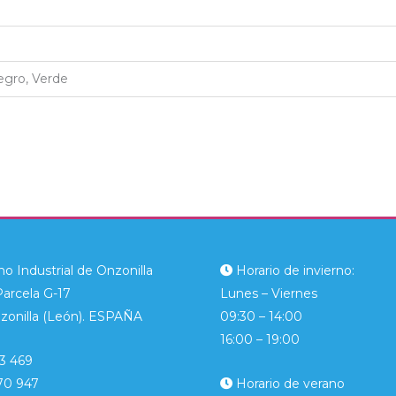
Negro, Verde
o Industrial de Onzonilla
Horario de invierno:
Parcela G-17
Lunes – Viernes
zonilla (León). ESPAÑA
09:30 – 14:00
16:00 – 19:00
3 469
70 947
Horario de verano