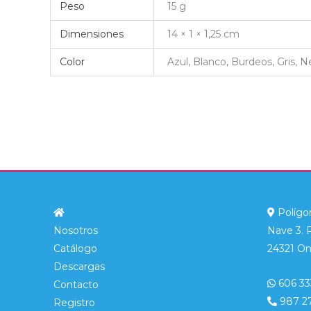
Peso
15 g
Dimensiones
14 × 1 × 1,25 cm
Color
Azul, Blanco, Burdeos, Gris, 
Polígon
Nosotros
Nave 3. 
Catálogo
24321 On
Descargas
606 33
Contacto
987 2
Registro