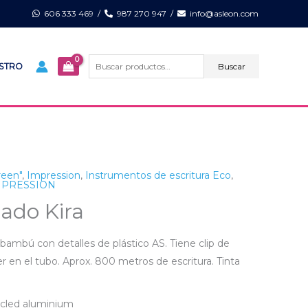
606 333 469
/
987 270 947
/
info@asleon.com
Buscar
por:
Buscar
ISTRO
een"
,
Impression
,
Instrumentos de escritura Eco
,
IMPRESSION
lado Kira
bambú con detalles de plástico AS. Tiene clip de
r en el tubo. Aprox. 800 metros de escritura. Tinta
ycled aluminium