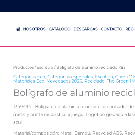
NOSOTROS
CATÁLOGO
DESCARGAS
CONTACTO
REG
Productos
/
Escritura
/ Bolígrafo de aluminio reciclado Kira
Categorías Eco
,
Categorías especiales
,
Escritura
,
Gama "Gr
Materiales Eco
,
Novedades 2026
,
Reciclado
,
The Green 
Bolígrafo de aluminio recic
1349494 | Bolígrafo de aluminio reciclado con pulsador de 
metal y punta de plástico a juego. Logotipo grabado a láse
azul.
Material/composición: Metal, Bambú, Recycled ABS, Rec