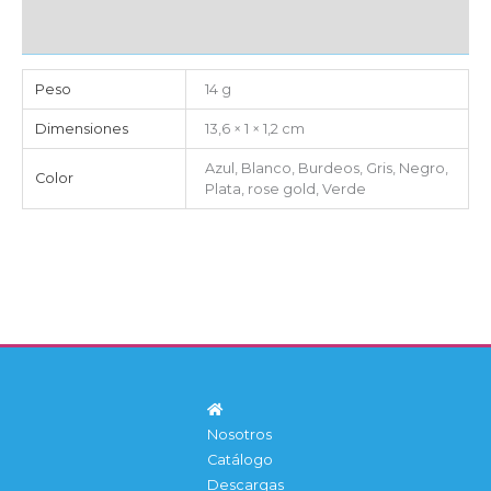
IMPORTACIÓN
Peso
14 g
Dimensiones
13,6 × 1 × 1,2 cm
Azul, Blanco, Burdeos, Gris, Negro,
Color
Plata, rose gold, Verde
Nosotros
Catálogo
Descargas