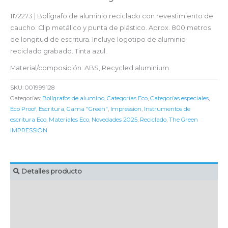
1172273 | Bolígrafo de aluminio reciclado con revestimiento de
caucho. Clip metálico y punta de plástico. Aprox. 800 metros
de longitud de escritura. Incluye logotipo de aluminio
reciclado grabado. Tinta azul.
Material/composición: ABS, Recycled aluminium
SKU:
001999128
Categorías:
Bolígrafos de alumino
,
Categorías Eco
,
Categorías especiales
,
Eco Proof
,
Escritura
,
Gama "Green"
,
Impression
,
Instrumentos de
escritura Eco
,
Materiales Eco
,
Novedades 2025
,
Reciclado
,
The Green
IMPRESSION
Detalles producto
MARCAJE
EMBALAJE UNITARIO
CAJA DE ENVÍO